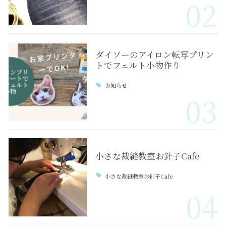
02
ダイソーのアイロン転写プリン
トでフェルト小物作り
お知らせ
03
小さな裁縫教室お針子Cafe
小さな裁縫教室お針子Cafe
04