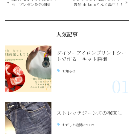
«
»
セ プレゼン＆会場図
音琴otokotoりんぐ誕生！！
人気記事
ダイソーアイロンプリントシー
トで作る キット勝御…
お知らせ
01
ストレッチジーンズの裾直し
お直しや縫製について