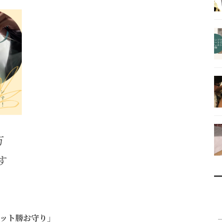
方
す
ット勝お守り」