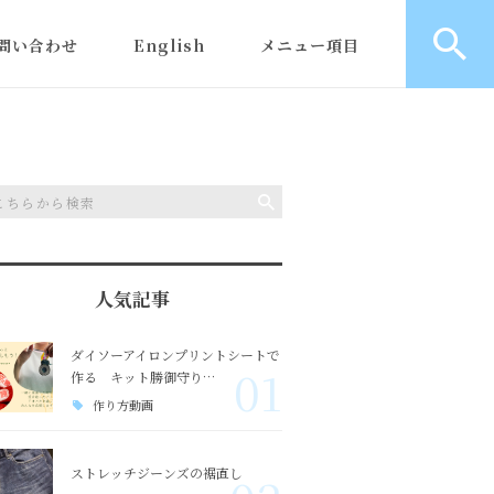
問い合わせ
English
メニュー項目
取り
人気記事
ダイソーアイロンプリントシートで
01
作る キット勝御守り…
作り方動画
ストレッチジーンズの裾直し