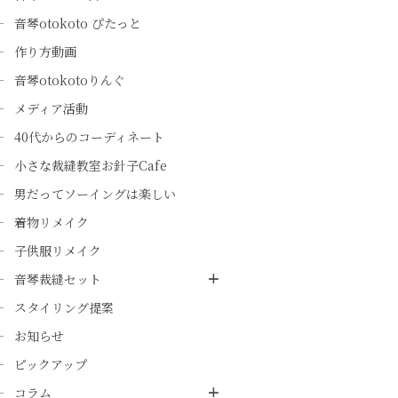
音琴otokoto ぴたっと
作り方動画
音琴otokotoりんぐ
メディア活動
40代からのコーディネート
小さな裁縫教室お針子Cafe
男だってソーイングは楽しい
着物リメイク
子供服リメイク
音琴裁縫セット
スタイリング提案
お知らせ
ピックアップ
コラム