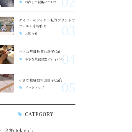
02
お直しや縫製について
ダイソーのアイロン転写プリントで
03
フェルト小物作り
お知らせ
小さな裁縫教室お針子Cafe
04
小さな裁縫教室お針子Cafe
小さな裁縫教室お針子Cafe
05
ピックアップ
CATEGORY
音琴otokoto缶