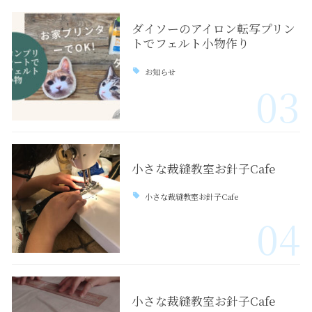
ダイソーのアイロン転写プリン
トでフェルト小物作り
お知らせ
03
小さな裁縫教室お針子Cafe
小さな裁縫教室お針子Cafe
04
小さな裁縫教室お針子Cafe