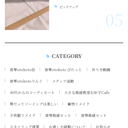
ピックアップ
05
CATEGORY
音琴otokoto缶
音琴otokoto ぴたっと
作り方動画
音琴otokotoりんぐ
メディア活動
40代からのコーディネート
小さな裁縫教室お針子Cafe
男だってソーイングは楽しい
着物リメイク
子供服リメイク
音琴裁縫セット
音琴裁縫セット
スタイリング提案
お直しや縫製について
お知らせ