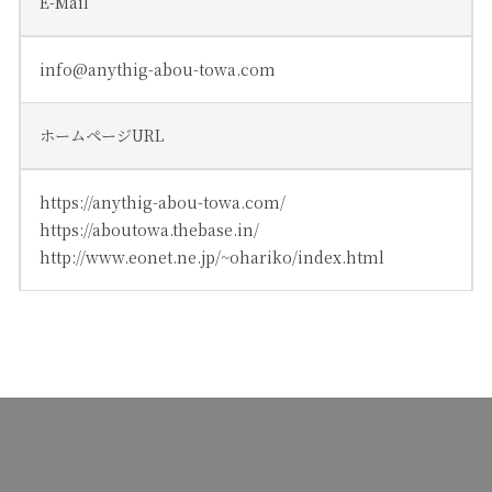
E-Mail
info@anythig-abou-towa.com
ホームページURL
https://anythig-abou-towa.com/
https://aboutowa.thebase.in/
http://www.eonet.ne.jp/~ohariko/index.html